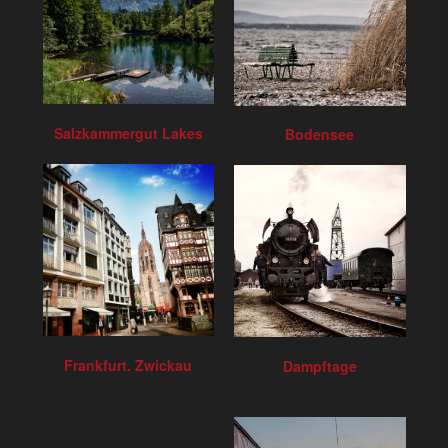
Salzkammergut Lakes
Bodensee
Frankfurt. Zwickau
Dampftage